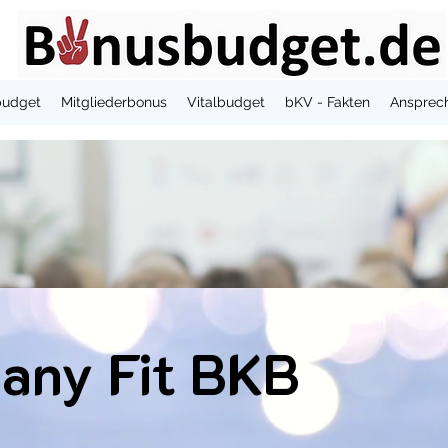
budget
Mitgliederbonus
Vitalbudget
bKV - Fakten
Ansprec
any Fit BKB