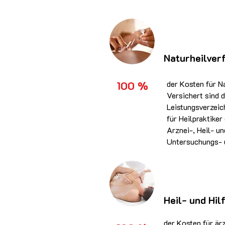
Naturheilver
100 %
der Kosten für N
Versichert sind 
Leistungsverzeic
für Heilpraktike
Arznei-, Heil- un
Untersuchungs- u
Heil- und Hil
der Kosten für ärz