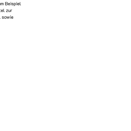
um Beispiel
tel zur
l sowie