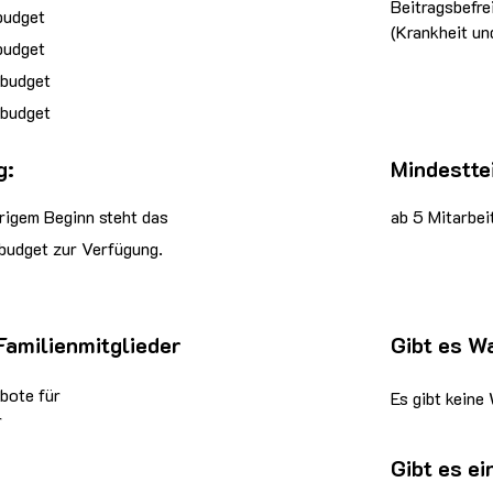
Beitragsbefre
budget
(Krankheit un
budget
sbudget
sbudget
g:
Mindestte
rigem Beginn steht das
ab 5 Mitarbei
budget zur Verfügung.
Familienmitglieder
Gibt es W
bote für
Es gibt keine
r
Gibt es e