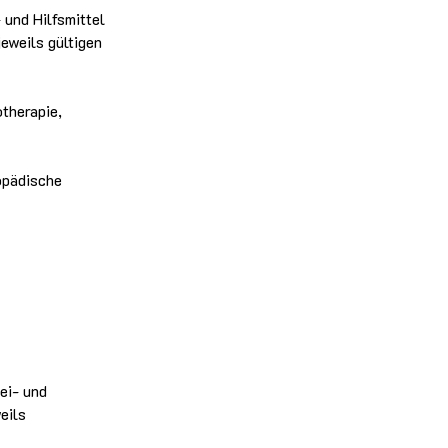
und Hilfsmittel
eweils gültigen
therapie,
opädische
ei- und
eils