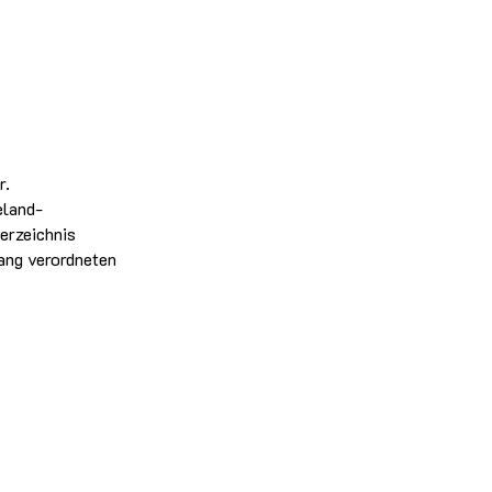
r.
eland-
erzeichnis
hang verordneten