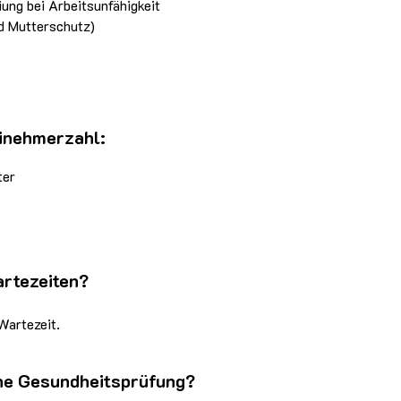
iung bei Arbeitsunfähigkeit
d Mutterschutz)
inehmerzahl:
ter
artezeiten?
 Wartezeit.
ine Gesundheitsprüfung?